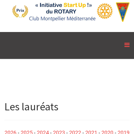
Les lauréats
2026
-
2025
-
2024
-
2023
-
2022
-
2021
-
2020
-
2019